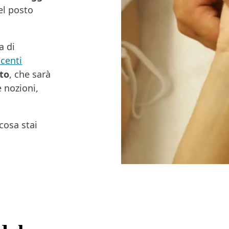
nel posto
a di
centi
ato
, che sarà
e nozioni,
cosa stai