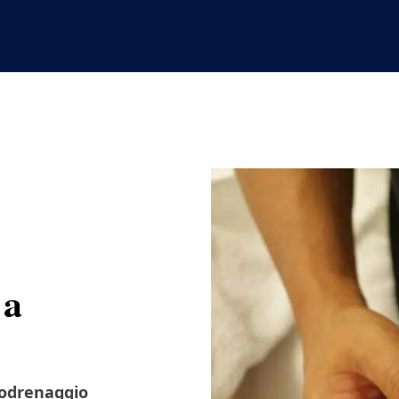
 a
fodrenaggio