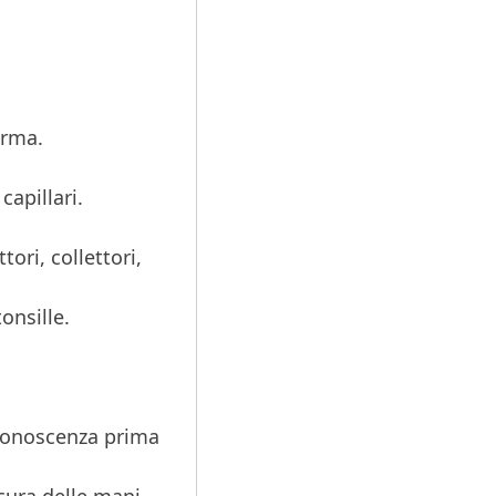
erma.
capillari.
tori, collettori,
onsille.
 conoscenza prima