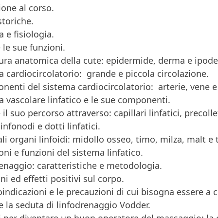
ione al corso.
storiche.
 e fisiologia.
 le sue funzioni.
tura anatomica della cute: epidermide, derma e ipod
a cardiocircolatorio: grande e piccola circolazione.
nenti del sistema cardiocircolatorio: arterie, vene e 
ma vascolare linfatico e le sue componenti.
e il suo percorso attraverso: capillari linfatici, precollet
linfonodi e dotti linfatici.
ali organi linfoidi: midollo osseo, timo, milza, malt e t
ni e funzioni del sistema linfatico.
drenaggio: caratteristiche e metodologia.
ni ed effetti positivi sul corpo.
oindicazioni e le precauzioni di cui bisogna essere a
re la seduta di linfodrenaggio Vodder.