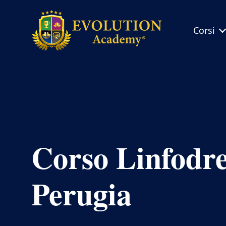
Corsi
Evolution
Academy®
Corso Linfodr
Perugia