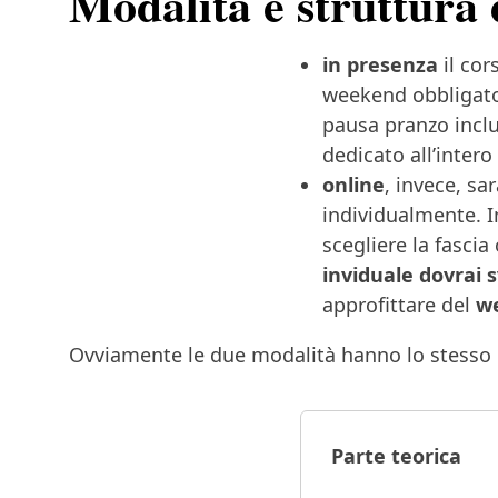
Modalità e struttura 
in presenza
il cor
weekend obbligato
pausa pranzo inclu
dedicato all’inter
online
, invece, sa
individualmente. I
scegliere la fascia
inviduale dovrai s
approfittare del
we
Ovviamente le due modalità hanno lo stesso
Parte teorica