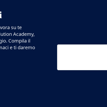
i
avora su te
olution Academy,
gio. Compila il
maci e ti daremo