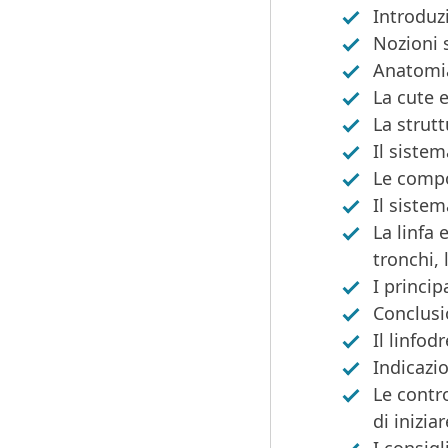
Introduz
Nozioni 
Anatomia
La cute e
La strut
Il sistem
Le compo
Il siste
La linfa 
tronchi, 
I princip
Conclusio
Il linfo
Indicazio
Le contr
di inizia