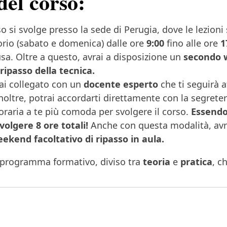
del corso:
so si svolge presso la sede di Perugia, dove le lezioni
rio (sabato e domenica) dalle ore
9:00
fino alle ore
1
sa. Oltre a questo, avrai a disposizione un
secondo 
o
ripasso della tecnica.
rai collegato con un
docente esperto
che ti seguirà 
noltre, potrai accordarti direttamente con la segreter
 oraria a te più comoda per svolgere il corso.
Essendo
volgere 8 ore totali!
Anche con questa modalità, avra
ekend facoltativo di ripasso in aula.
 programma formativo, diviso tra
teoria
e
pratica
, c