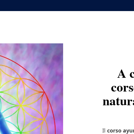
A c
cors
natur
Il
corso ayu