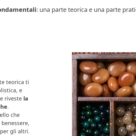
 fondamentali
: una parte teorica e una parte prati
e teorica ti
istica, e
e riveste
la
che
.
ello che
e benessere,
r gli altri.