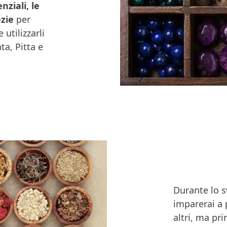
nziali, le
ezie
per
 utilizzarli
ta, Pitta e
Durante lo s
imparerai a p
altri, ma pri