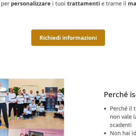
 per
personalizzare
i tuoi
trattamenti
e trarne il
ma
Richiedi informazioni
Perché is
Perché il 
non vale l
scadenti
Non hai i