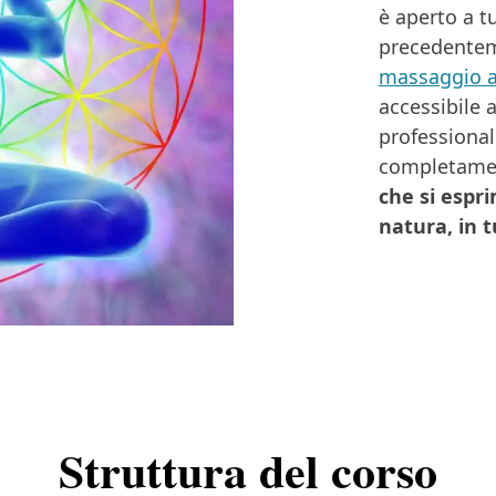
è aperto a t
precedentem
massaggio a
accessibile 
professional
completamen
che si espri
natura, in t
Struttura del corso