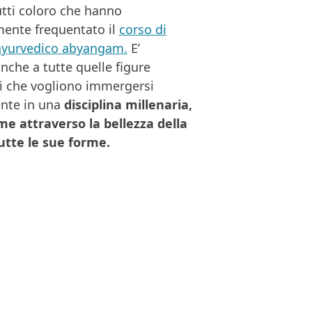
utti coloro che hanno
ente frequentato il
corso di
yurvedico abyangam.
E’
anche a tutte quelle figure
i che vogliono immergersi
te in una
disciplina millenaria,
me attraverso la bellezza della
utte le sue forme.