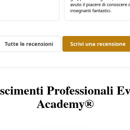
avuto il piacere di conoscere 
insegnanti fantastici.
Ho imparato tanto, non solo 
punto di vista tecnico, ma an
umano.
Un ringraziamento speciale a
Gabriele e Roberta per aver r
Tutte le recensioni
Scrivi una recensione
questa esperienza cosi special
scimenti Professionali Ev
Academy®