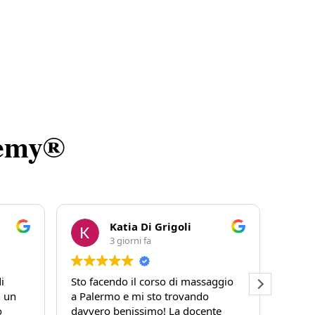
demy®
Katia Di Grigoli
3 giorni fa
i
Sto facendo il corso di massaggio
Ho fr
n un
a Palermo e mi sto trovando
a Gio
o
davvero benissimo! La docente
sotto