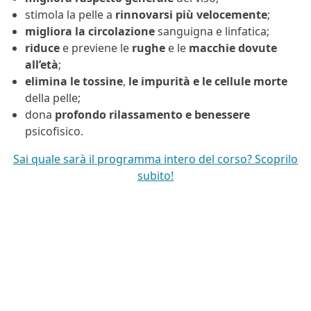
stimola la pelle a
rinnovarsi più velocemente
;
migliora la circolazione
sanguigna e linfatica;
riduce
e previene le
rughe
e le
macchie dovute
all’età
;
elimina le tossine
,
le impurità e le cellule morte
della pelle;
dona
profondo rilassamento e benessere
psicofisico.
Sai quale sarà il programma intero del corso? Scoprilo
subito!