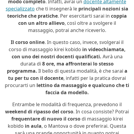
modo completo
. Infatti, avrai un
docente altamente
specializzato
che ti insegnerà le
principali nozioni sia
teoriche che pratiche
. Per esercitarti sarai in
coppia
con un altro allievo
, così oltre a svolgere il
massaggio, potrai anche riceverlo.
Il corso online
. In questo caso, invece, svolgerai il
corso di massaggio kirei kobido
in videochiamata,
con uno dei nostri docenti qualificati.
Avrà una
durata di
8 ore, ma affronterai lo stesso
programma.
Il bello di questa modalità, è che sarai
a
tu per tu con il docente
, infatti per la pratica dovrai
procurarti un
lettino da massaggio e qualcuno che ti
faccia da modello.
Entrambe le modalità di frequenza, prevedono il
weekend di ripasso del corso
. In cosa consiste? Potrai
frequentare di nuovo il corso
di massaggio kirei
kobido
in aula
, o Mantova o dove preferirai. Questa
sarà una grande opportunità in quanto potrai