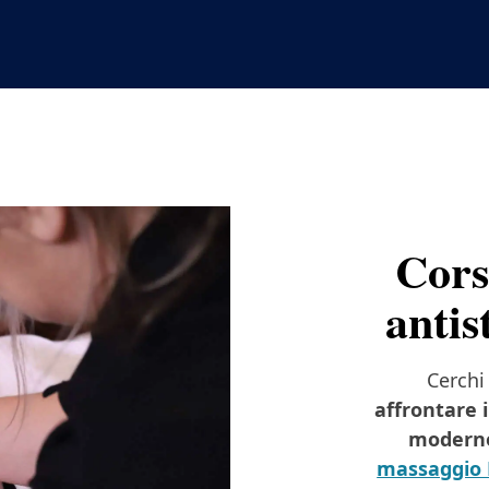
Cors
antis
Cerchi
affrontare 
modern
massaggio 