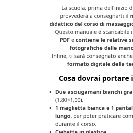
La scuola, prima dell’inizio 
provvederà a consegnarti il
didattico del corso di massaggi
Questo manuale è scaricabile 
PDF
e
contiene le relative 
fotografiche delle man
Infine, ti sarà consegnato anche
formato digitale della te
Cosa dovrai portare 
Due asciugamani bianchi gra
(1,80×1,00).
1 maglietta bianca e 1 panta
lungo,
per poter praticare c
durante il corso.
Ciabatte in plastica.