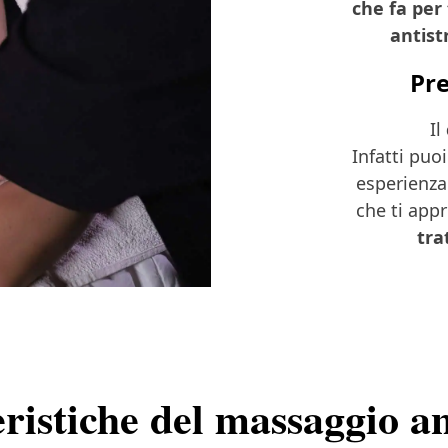
che fa per
antist
Pre
Il
Infatti puo
esperienza
che ti app
tra
ristiche del massaggio an