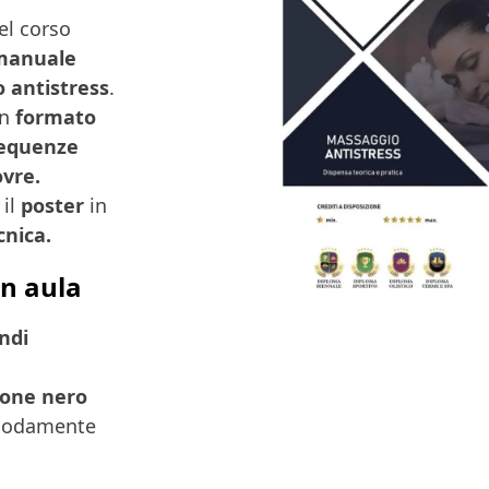
del corso
manuale
o antistress
.
in
formato
sequenze
ovre.
 il
poster
in
cnica.
in aula
ndi
lone nero
omodamente