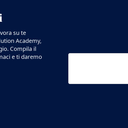
i
avora su te
olution Academy,
gio. Compila il
maci e ti daremo