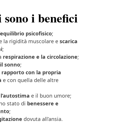
 sono i benefici
’equilibrio psicofisico
;
 la rigidità muscolare e
scarica
i
;
la
respirazione e la circolazione
;
 il sonno
;
l
rapporto con la propria
tà
e con quella delle altre
l’autostima
e il buon umore;
no stato di
benessere e
ento
;
gitazione
dovuta all’ansia.