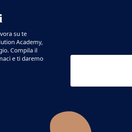
i
avora su te
olution Academy,
gio. Compila il
maci e ti daremo