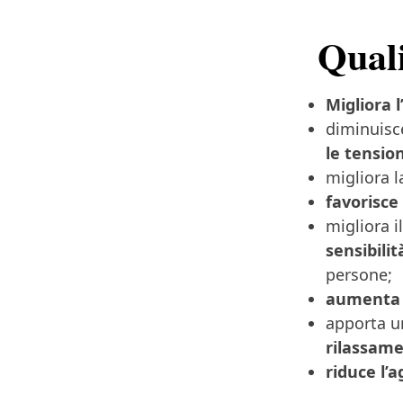
Quali
Migliora l
diminuisce
le tension
migliora 
favorisce
migliora i
sensibili
persone;
aumenta 
apporta u
rilassam
riduce l’a