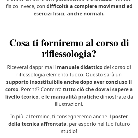
fisico invece, con
difficoltà a compiere movimenti ed
esercizi fisici, anche normali.
Cosa ti forniremo al corso di
riflessologia?
Riceverai dapprima il
manuale didattico
del corso di
riflessologia elemento fuoco. Questo sarà un
supporto insostituibile anche dopo aver concluso il
corso
. Perché? Conterrà
tutto ciò che dovrai sapere a
livello teorico, e le manualità pratiche
dimostrate da
illustrazioni.
In più, al termine, ti consegneremo anche il
poster
della tecnica affrontata
, per esporlo nel tuo futuro
studio!