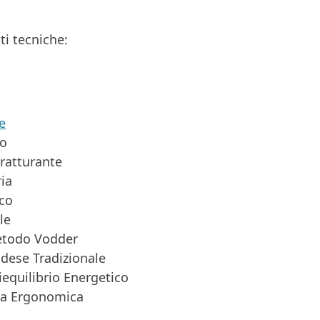
ti tecniche:
e
vo
ratturante
ia
ico
le
etodo Vodder
dese Tradizionale
iequilibrio Energetico
ia Ergonomica